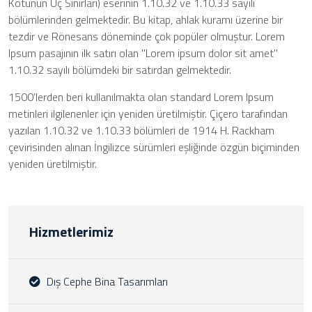
Kötünün Uç Sınırları) eserinin 1.10.32 ve 1.10.33 sayılı
bölümlerinden gelmektedir. Bu kitap, ahlak kuramı üzerine bir
tezdir ve Rönesans döneminde çok popüler olmuştur. Lorem
Ipsum pasajının ilk satırı olan "Lorem ipsum dolor sit amet"
1.10.32 sayılı bölümdeki bir satırdan gelmektedir.
1500'lerden beri kullanılmakta olan standard Lorem Ipsum
metinleri ilgilenenler için yeniden üretilmiştir. Çiçero tarafından
yazılan 1.10.32 ve 1.10.33 bölümleri de 1914 H. Rackham
çevirisinden alınan İngilizce sürümleri eşliğinde özgün biçiminden
yeniden üretilmiştir.
Hizmetlerimiz
Dış Cephe Bina Tasarımları